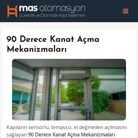
İçeriğe
atla
MAI
MEN
90 Derece Kanat Açma
Mekanizmaları
Kapıların sensörlü, temassız, el değmeden açılmasını
sağlayan
90 Derece Kanat Açma Mekanizmaları